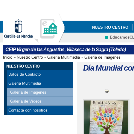
Pa
co
pri
NUESTRO CENTRO
EducamosC
VI PLAN DE ÉXITO E
CRFP
CEIP Virgen de las Angustias, Villaseca de la Sagra (Toledo)
Inicio
»
Nuestro Centro
»
Galería Multimedia
»
Galería de Imágenes
Se encuentra usted aquí
Día Mundial con
NUESTRO CENTRO
Datos de Contacto
Galería Multimedia
Galería de Imágenes
Galería de Vídeos
Contacta con nosotros