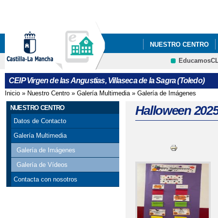
Pa
co
pri
NUESTRO CENTRO
EducamosC
VI PLAN DE ÉXITO E
CRFP
CEIP Virgen de las Angustias, Villaseca de la Sagra (Toledo)
Inicio
»
Nuestro Centro
»
Galería Multimedia
»
Galería de Imágenes
Se encuentra usted aquí
Halloween 202
NUESTRO CENTRO
Datos de Contacto
Galería Multimedia
Galería de Imágenes
Galería de Vídeos
Contacta con nosotros