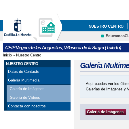
Pa
co
pri
NUESTRO CENTRO
EducamosC
VI PLAN DE ÉXITO E
CRFP
CEIP Virgen de las Angustias, Villaseca de la Sagra (Toledo)
Inicio
»
Nuestro Centro
Se encuentra usted aquí
Galería Multim
NUESTRO CENTRO
Datos de Contacto
Galería Multimedia
Aquí puedes ver los últim
Galería de Imágenes
Galerías de Imágenes y 
Galería de Vídeos
Contacta con nosotros
Galería de Imágenes